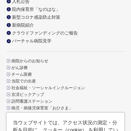
入札公告
院内保育所「なのはな」
新型コロナ感染防止対策
新病院紹介
クラウドファンディングのご報告
バーチャル病院見学
病院からのお知らせ
がん診療
チーム医療
当院での出産
社会福祉・ソーシャルインクルージョン
京済ピックアップ
訪問看護ステーション
病児・病後児保育室「おひさま」
交通アクセス
お問合せ
当ウェブサイトでは、アクセス状況の測定・分
よくあるご質問
析を目的に、クッキー（cookie） を利用してい