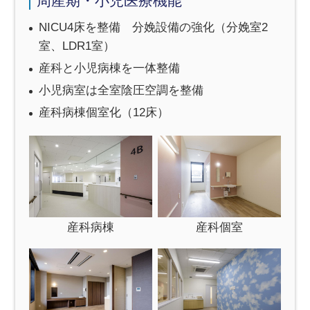
周産期・小児医療機能
NICU4床を整備 分娩設備の強化（分娩室2
室、LDR1室）
産科と小児病棟を一体整備
小児病室は全室陰圧空調を整備
産科病棟個室化（12床）
産科病棟
産科個室