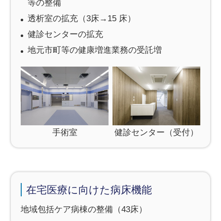
等の整備
透析室の拡充（3床→15 床）
健診センターの拡充
地元市町等の健康増進業務の受託増
手術室
健診センター（受付）
在宅医療に向けた病床機能
地域包括ケア病棟の整備（43床）