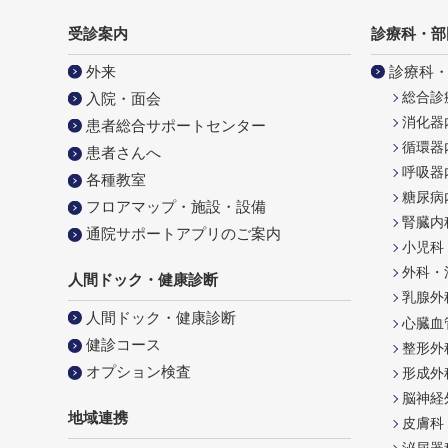
受診案内
診療科・部
外来
診療科
総合診
入院・面会
消化器
患者総合サポートセンター
循環器
患者さんへ
呼吸器
各種教室
糖尿病
フロアマップ・施設・設備
腎臓内
通院サポートアプリのご案内
小児科
外科・
人間ドック・健康診断
乳腺外
人間ドック・健康診断
心臓血
健診コース
整形外
オプション検査
形成外
脳神経
地域連携
皮膚科