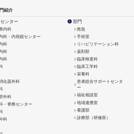
門紹介
・センター
部門
療内科
救急
内科・内視鏡センター
手術室
内科
リハビリテーション科
内科
薬剤部
内科
臨床検査科
科
臨床工学科
栄養科
消化器外科
患者総合サポートセンタ
ー
科
福祉相談室
管外科
地域連携室
科・脊椎センター
看護部
科
診療部（研修医）
外科