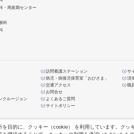
科
科・周産期センター
喉科
科
訪問看護ステーション
サ
病児・病後児保育室「おひさま」
済
交通アクセス
職
お問合せ
ンクルージョン
よくあるご質問
サイトポリシー
目的に、クッキー（cookie） を利用しています。クッ