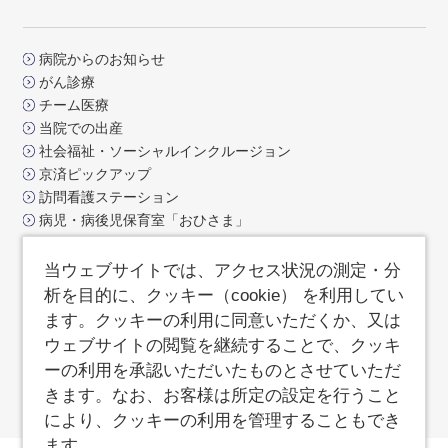
病院からのお知らせ
がん診療
チーム医療
当院での出産
社会福祉・ソーシャルインクルージョン
京済ピックアップ
訪問看護ステーション
病児・病後児保育室「おひさま」
交通アクセス
お問合せ
当ウェブサイトでは、アクセス状況の測定・分
よくあるご質問
析を目的に、クッキー（cookie） を利用してい
サイトポリシー
ます。クッキーの利用に同意いただくか、又は
サイトマップ
ウェブサイトの閲覧を継続することで、クッキ
済生会支部京都府済生会
ーの利用を承認いただいたものとさせていただ
職員専用ページ
きます。なお、お客様は所定の設定を行うこと
により、クッキーの利用を管理することもでき
ます。