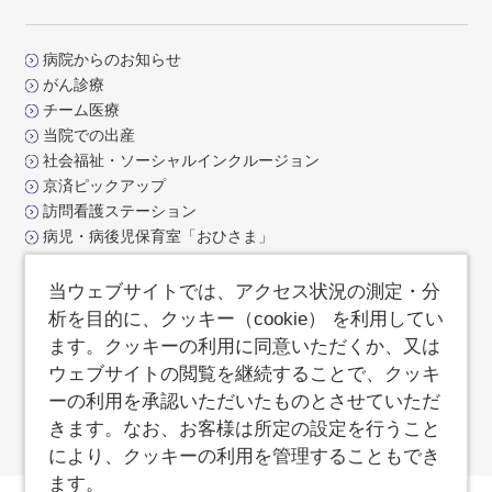
病院からのお知らせ
がん診療
チーム医療
当院での出産
社会福祉・ソーシャルインクルージョン
京済ピックアップ
訪問看護ステーション
病児・病後児保育室「おひさま」
交通アクセス
お問合せ
当ウェブサイトでは、アクセス状況の測定・分
よくあるご質問
析を目的に、クッキー（cookie） を利用してい
サイトポリシー
ます。クッキーの利用に同意いただくか、又は
サイトマップ
ウェブサイトの閲覧を継続することで、クッキ
済生会支部京都府済生会
ーの利用を承認いただいたものとさせていただ
職員専用ページ
きます。なお、お客様は所定の設定を行うこと
により、クッキーの利用を管理することもでき
ます。