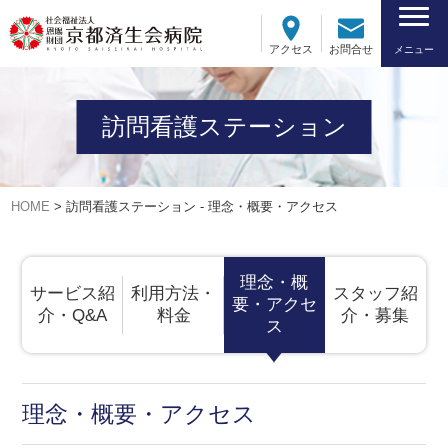
アクセス
お問合せ
メニュー
訪問看護ステーション
HOME
>
訪問看護ステーション - 理念・概要・アクセス
理念・概
サービス紹
利用方法・
スタッフ紹
要・アクセ
介・Q&A
料金
介・募集
ス
理念・概要・アクセス