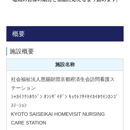
概要
施設概要
施設名称
社会福祉法人恩賜財団京都府済生会訪問看護ス
テーション
ｼｬｶｲﾌｸｼﾎｳｼﾞﾝ ｵﾝｼｻﾞｲﾀﾞﾝ ｷｮｳﾄﾌｻｲｾｲｶｲﾎｳﾓﾝｶﾝｺﾞ
ｽﾃｰｼｮﾝ
KYOTO SAISEIKAI HOMEVISIT NURSING
CARE STATION