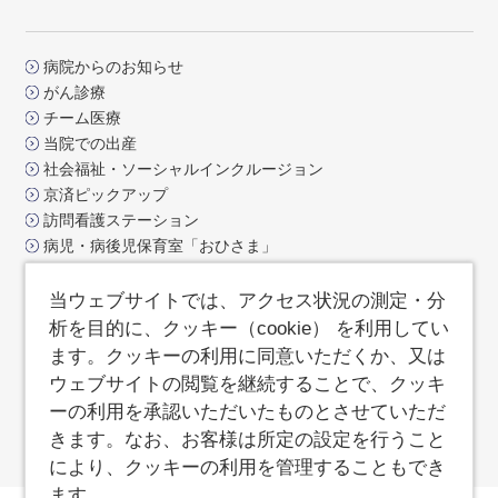
病院からのお知らせ
がん診療
チーム医療
当院での出産
社会福祉・ソーシャルインクルージョン
京済ピックアップ
訪問看護ステーション
病児・病後児保育室「おひさま」
交通アクセス
お問合せ
当ウェブサイトでは、アクセス状況の測定・分
よくあるご質問
析を目的に、クッキー（cookie） を利用してい
サイトポリシー
ます。クッキーの利用に同意いただくか、又は
サイトマップ
ウェブサイトの閲覧を継続することで、クッキ
済生会支部京都府済生会
ーの利用を承認いただいたものとさせていただ
職員専用ページ
きます。なお、お客様は所定の設定を行うこと
により、クッキーの利用を管理することもでき
ます。