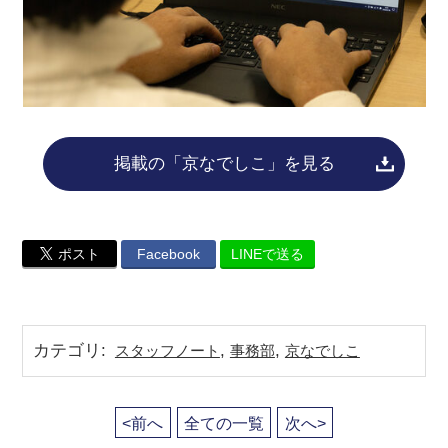
掲載の「京なでしこ」を見る
ポスト
Facebook
LINEで送る
カテゴリ
:
,
,
スタッフノート
事務部
京なでしこ
<前へ
全ての一覧
次へ>