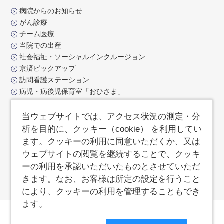
病院からのお知らせ
がん診療
チーム医療
当院での出産
社会福祉・ソーシャルインクルージョン
京済ピックアップ
訪問看護ステーション
病児・病後児保育室「おひさま」
交通アクセス
お問合せ
当ウェブサイトでは、アクセス状況の測定・分
よくあるご質問
析を目的に、クッキー（cookie） を利用してい
サイトポリシー
ます。クッキーの利用に同意いただくか、又は
サイトマップ
ウェブサイトの閲覧を継続することで、クッキ
済生会支部京都府済生会
ーの利用を承認いただいたものとさせていただ
職員専用ページ
きます。なお、お客様は所定の設定を行うこと
により、クッキーの利用を管理することもでき
ます。
敷地内全面禁煙
院内撮影禁止
個人情報保護方針