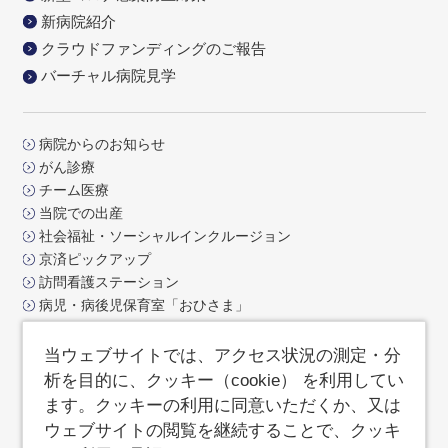
新病院紹介
クラウドファンディングのご報告
バーチャル病院見学
病院からのお知らせ
がん診療
チーム医療
当院での出産
社会福祉・ソーシャルインクルージョン
京済ピックアップ
訪問看護ステーション
病児・病後児保育室「おひさま」
交通アクセス
お問合せ
当ウェブサイトでは、アクセス状況の測定・分
よくあるご質問
析を目的に、クッキー（cookie） を利用してい
サイトポリシー
ます。クッキーの利用に同意いただくか、又は
サイトマップ
ウェブサイトの閲覧を継続することで、クッキ
済生会支部京都府済生会