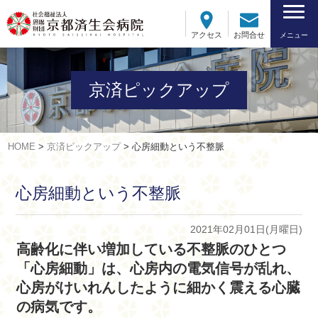
アクセス
お問合せ
メニュー
京済ピックアップ
HOME
>
京済ピックアップ
>
心房細動という不整脈
心房細動という不整脈
2021年02月01日(月曜日)
高齢化に伴い増加している不整脈のひとつ
「心房細動」は、心房内の電気
信号が乱れ、
心房がけいれんしたように細かく震える心臓
の病気です。