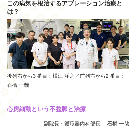
この病気を根治するアブレーション治療と
は？
後列右から3 番目：横江 洋之／前列右から2 番目：
石橋 一哉
心房細動という不整脈と治療
副院長・循環器内科部長 石橋 一哉