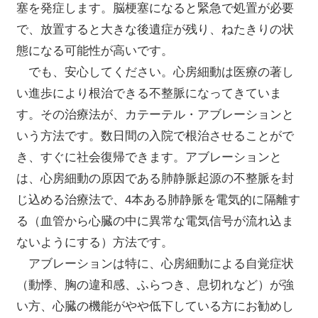
塞を発症します。脳梗塞になると緊急で処置が必要
で、放置すると大きな後遺症が残り、ねたきりの状
態になる可能性が高いです。
でも、安心してください。心房細動は医療の著し
い進歩により根治できる不整脈になってきていま
す。その治療法が、カテーテル・アブレーションと
いう方法です。数日間の入院で根治させることがで
き、すぐに社会復帰できます。アブレーションと
は、心房細動の原因である肺静脈起源の不整脈を封
じ込める治療法で、4本ある肺静脈を電気的に隔離す
る（血管から心臓の中に異常な電気信号が流れ込ま
ないようにする）方法です。
アブレーションは特に、心房細動による自覚症状
（動悸、胸の違和感、ふらつき、息切れなど）が強
い方、心臓の機能がやや低下している方にお勧めし