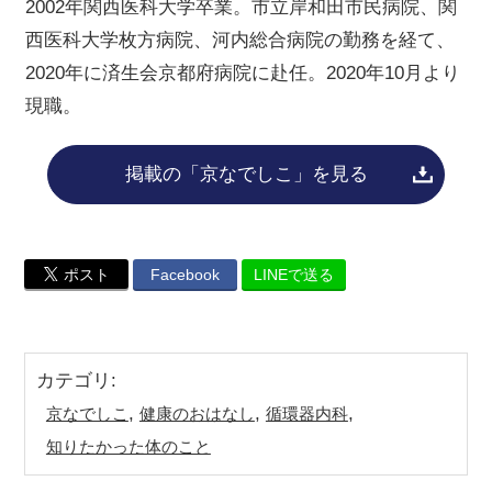
2002年関西医科大学卒業。市立岸和田市民病院、関
西医科大学枚方病院、河内総合病院の勤務を経て、
2020年に済生会京都府病院に赴任。2020年10月より
現職。
掲載の「京なでしこ」を見る
ポスト
Facebook
LINEで送る
カテゴリ
:
,
,
,
京なでしこ
健康のおはなし
循環器内科
知りたかった体のこと