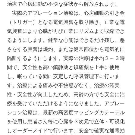
治療で心房細動の不快な症状から解放されます。
実際のアブレーション治療は、心房細動の引き金
（トリガー）となる電気興奮を取り除き、正常な電
気興奮により心臓が再び正常にリズムよく収縮でき
るようにします。健常な心筋はできるだけ残し、悪
さをする興奮は焼灼、または健常部位から電気的に
隔離するようにします。実際の治療は平均２～３時
間で、安全性も高い鎮静薬と鎮痛薬を上手に使用
し、眠っている間に安定した呼吸管理下に行いま
す。治療による痛みや不快感がなく、治療の確実
性・安全性が向上したため、高齢の方でも安全に治
療を受けていただけるようになりました。アブレー
ション治療は、最新の高密度マッピングカテーテル
を使用し患者さん毎に心臓を３次元で立体・可視化
しオーダーメイドで行います。安全で確実な通電効