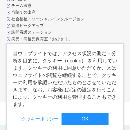
チーム医療
当院での出産
社会福祉・ソーシャルインクルージョン
京済ピックアップ
訪問看護ステーション
病児・病後児保育室「おひさま」
交通アクセス
お問合せ
当ウェブサイトでは、アクセス状況の測定・分
よくあるご質問
析を目的に、クッキー（cookie） を利用してい
サイトポリシー
ます。クッキーの利用に同意いただくか、又は
サイトマップ
ウェブサイトの閲覧を継続することで、クッキ
済生会支部京都府済生会
ーの利用を承認いただいたものとさせていただ
職員専用ページ
きます。なお、お客様は所定の設定を行うこと
により、クッキーの利用を管理することもでき
ます。
敷地内全面禁煙
院内撮影禁止
個人情報保護方針
OK
クッキーポリシー
サイトポリシー
ソーシャルメディアポリシー