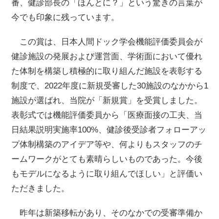
番、健診部長の「ほんとに？」という驚きの言葉が
今でも印象に残っています。
この賞は、日本人間ドック学会機能評価委員会が
健診施設の発展および運営面、学術面において優れ
た体制を構築し積極的に取り組んだ施設を表彰する
制度で、
2022
年度に新規受審した
30
施設のなかから
1
施設が選ばれ、当院が「新規賞」を受賞しました。
表彰式では機能評価委員から「医療面接の工夫、当
日結果説明実施率100%、健診後受診者フォローアッ
プ体制構築のアイデア等や、何よりもスタッフのチ
ームワークがとても素晴らしいものであった。今後
もモデルになるように取り組んでほしい」と評価い
ただきました。
昨年は新築移転があり、そのなかでの受審準備か