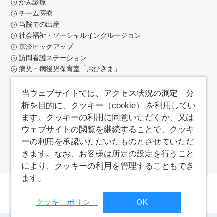
がん診療
チーム医療
当院での出産
社会福祉・ソーシャルインクルージョン
京済ピックアップ
訪問看護ステーション
病児・病後児保育室「おひさま」
交通アクセス
お問合せ
当ウェブサイトでは、アクセス状況の測定・分
よくあるご質問
析を目的に、クッキー（cookie） を利用してい
サイトポリシー
ます。クッキーの利用に同意いただくか、又は
サイトマップ
ウェブサイトの閲覧を継続することで、クッキ
済生会支部京都府済生会
ーの利用を承認いただいたものとさせていただ
職員専用ページ
きます。なお、お客様は所定の設定を行うこと
により、クッキーの利用を管理することもでき
ます。
敷地内全面禁煙
院内撮影禁止
個人情報保護方針
OK
クッキーポリシー
サイトポリシー
ソーシャルメディアポリシー