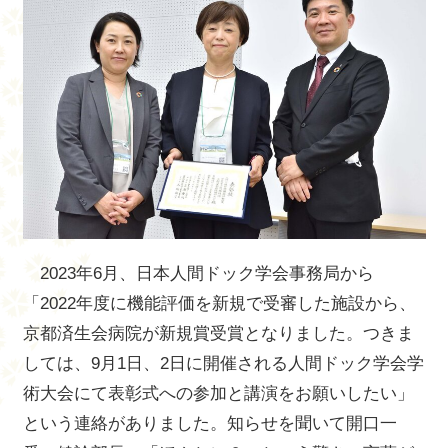
2023
年
6
月、日本人間ドック学会事務局から
「
2022
年度に機能評価を新規で受審した施設から、
京都済生会病院が新規賞受賞となりました。つきま
しては、
9
月
1
日、
2
日に開催される人間ドック学会学
術大会にて表彰式への参加と講演をお願いしたい」
という連絡がありました。知らせを聞いて開口一