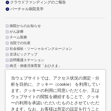
クラウドファンディングのご報告
バーチャル病院見学
病院からのお知らせ
がん診療
チーム医療
当院での出産
社会福祉・ソーシャルインクルージョン
京済ピックアップ
訪問看護ステーション
病児・病後児保育室「おひさま」
交通アクセス
お問合せ
当ウェブサイトでは、アクセス状況の測定・分
よくあるご質問
析を目的に、クッキー（cookie） を利用してい
サイトポリシー
ます。クッキーの利用に同意いただくか、又は
サイトマップ
ウェブサイトの閲覧を継続することで、クッキ
済生会支部京都府済生会
ーの利用を承認いただいたものとさせていただ
職員専用ページ
きます。なお、お客様は所定の設定を行うこと