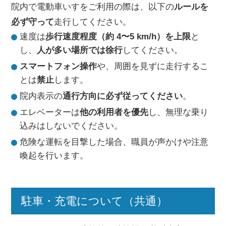
院内で電動車いすをご利用の際は、以下の
ルールを
必ず守って
走行してください。
速度は
歩行速度程度（約 4〜5 km/h）を上限
と
し、
人が多い場所では徐行
してください。
スマートフォン操作
や、周囲を見ずに走行するこ
とは
禁止
します。
院内表示の
通行方向に必ず従ってください
。
エレベーターは
他の利用者を優先
し、無理な乗り
込みはしないでください。
危険な運転を目撃した場合、職員が声かけや注意
喚起を行います。
駐車・充電について（共通）