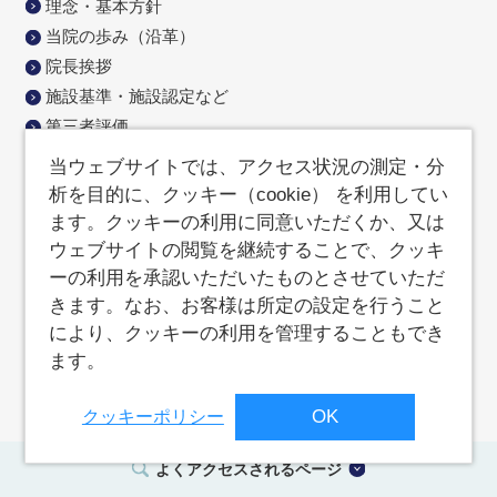
理念・基本方針
当院の歩み（沿革）
院長挨拶
施設基準・施設認定など
第三者評価
数字でみる京都済生会病院
当ウェブサイトでは、アクセス状況の測定・分
広報活動
析を目的に、クッキー（cookie） を利用してい
当院発行物
ます。クッキーの利用に同意いただくか、又は
院内ボランティア活動
ウェブサイトの閲覧を継続することで、クッキ
ーの利用を承認いただいたものとさせていただ
院内緑化エコロジーガーデン
きます。なお、お客様は所定の設定を行うこと
寄付のお願い
により、クッキーの利用を管理することもでき
済生会について
ます。
入札公告
院内保育所「なのはな」
OK
クッキーポリシー
新型コロナ感染防止対策
新病院紹介
よくアクセスされるページ
クラウドファンディングのご報告